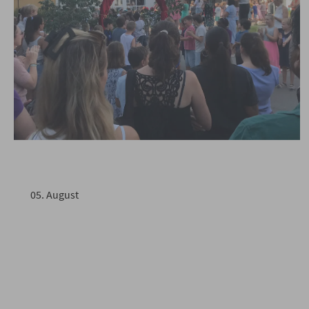
Geschafft! Unser Schuljahr geht
zu Ende!
05
.
August
Weiterlesen