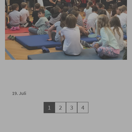
Karneval der Tiere- ein
besonders Konzert in unserer
Schule
19
.
Juli
Weiterlesen