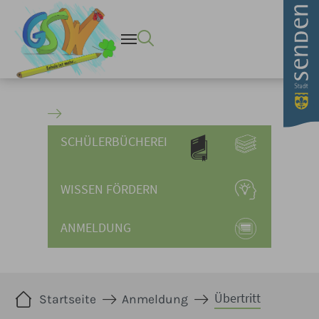
Übertritt - Stadt Senden Wu
Zum Hauptinhalt springen
SCHÜLERBÜCHEREI
WISSEN FÖRDERN
ANMELDUNG
Sie sind hier:
Übertritt
Startseite
Anmeldung