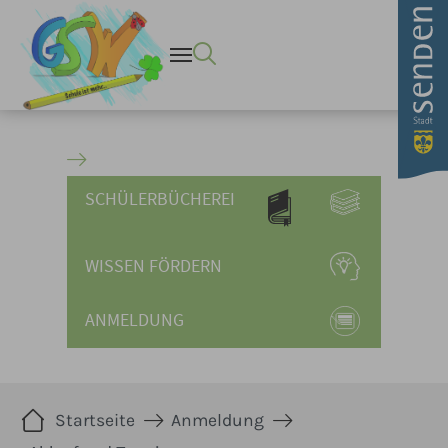
Ablauf und Termine - Stadt
Zum Hauptinhalt springen
SCHÜLERBÜCHEREI
WISSEN FÖRDERN
ANMELDUNG
Sie sind hier:
Startseite
Anmeldung