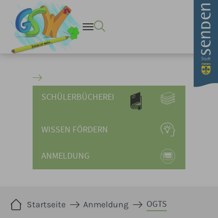
OGTS - Stadt Senden Wullen
Zum Hauptinhalt springen
SCHÜLERBÜCHEREI
WISSEN FÖRDERN
ANMELDUNG
Sie sind hier:
OGTS
Startseite
Anmeldung