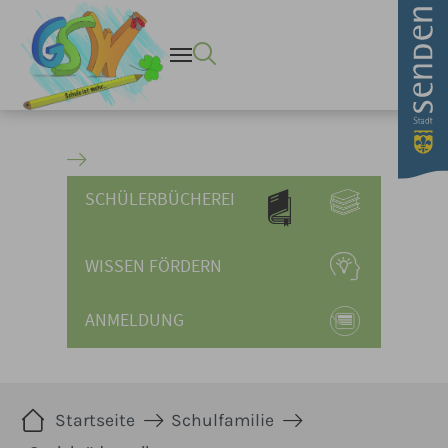
Sozialpädagogik - Stadt Se
Zum Hauptinhalt springen
SCHÜLERBÜCHEREI
WISSEN FÖRDERN
ANMELDUNG
Sie sind hier:
Startseite
Schulfamilie